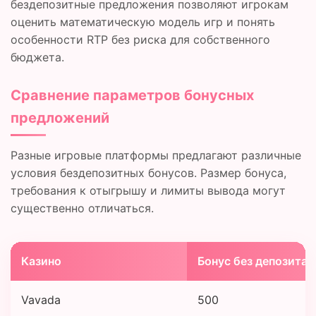
бездепозитные предложения позволяют игрокам
оценить математическую модель игр и понять
особенности RTP без риска для собственного
бюджета.
Сравнение параметров бонусных
предложений
Разные игровые платформы предлагают различные
условия бездепозитных бонусов. Размер бонуса,
требования к отыгрышу и лимиты вывода могут
существенно отличаться.
Казино
Бонус без депозита,
Vavada
500