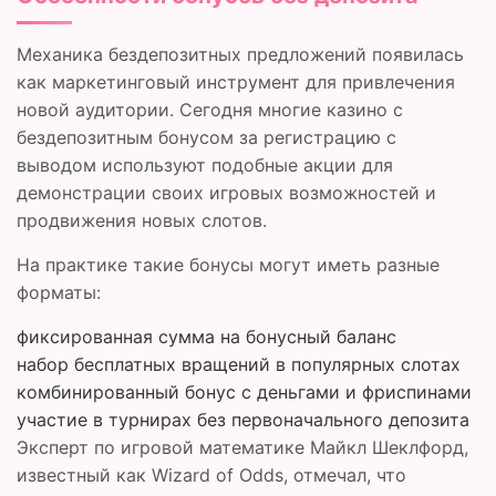
Механика бездепозитных предложений появилась
как маркетинговый инструмент для привлечения
новой аудитории. Сегодня многие казино с
бездепозитным бонусом за регистрацию с
выводом используют подобные акции для
демонстрации своих игровых возможностей и
продвижения новых слотов.
На практике такие бонусы могут иметь разные
форматы:
фиксированная сумма на бонусный баланс
набор бесплатных вращений в популярных слотах
комбинированный бонус с деньгами и фриспинами
участие в турнирах без первоначального депозита
Эксперт по игровой математике Майкл Шеклфорд,
известный как Wizard of Odds, отмечал, что