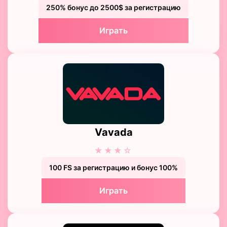
250% бонус до 2500$ за регистрацию
Играть
Vavada
★★★☆
100 FS за регистрацию и бонус 100%
Играть