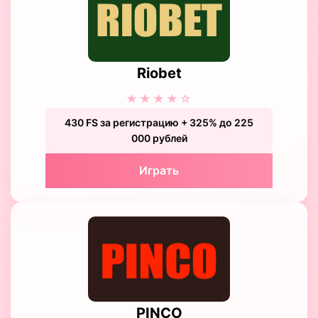
Riobet
★★★★☆
430 FS за регистрацию + 325% до 225
000 рублей
Играть
PINCO