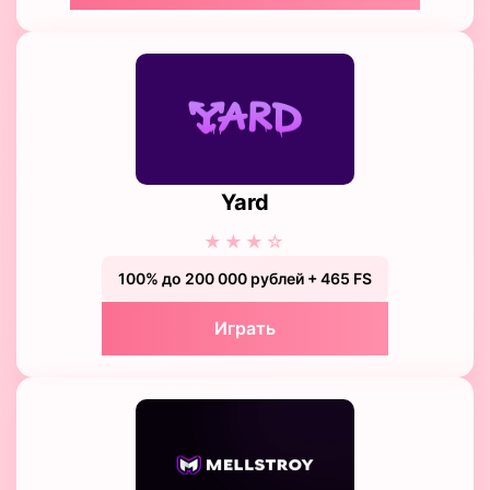
Yard
★★★☆
100% до 200 000 рублей + 465 FS
Играть