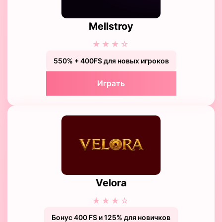
Mellstroy
★★★☆
550% + 400FS для новых игроков
Играть
Velora
★★★☆
Бонус 400 FS и 125% для новичков