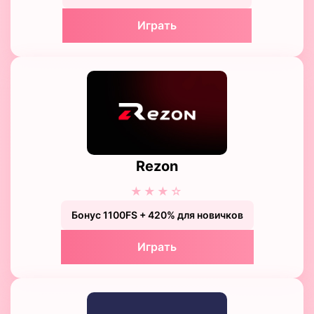
Играть
Rezon
★★★☆
Бонус 1100FS + 420% для новичков
Играть