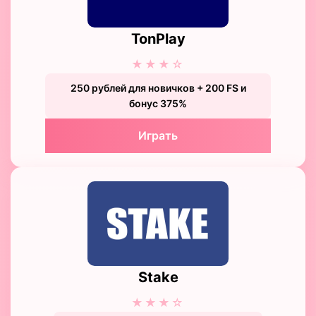
TonPlay
★★★☆
250 рублей для новичков + 200 FS и
бонус 375%
Играть
Stake
★★★☆